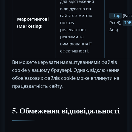
для відстеження
відвідувачів на
сайтах з метою
(Fac
_fbp
Маркетингові
показу
Pixel),
IDE
(Marketing)
релевантної
Ads)
реклами та
вимірювання її
ефективності.
Ви можете керувати налаштуваннями файлів
cookie у вашому браузері. Однак, відключення
обов'язкових файлів cookie може вплинути на
працездатність сайту.
5. Обмеження відповідальності